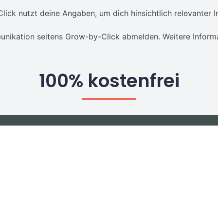
lick nutzt deine Angaben, um dich hinsichtlich relevanter I
unikation seitens Grow-by-Click abmelden. Weitere Informa
100% kostenfrei
Kontakt
Szulczewski & Nöthen Werbeagentur GbR
Königsallee 14,
40212 Düsseldorf