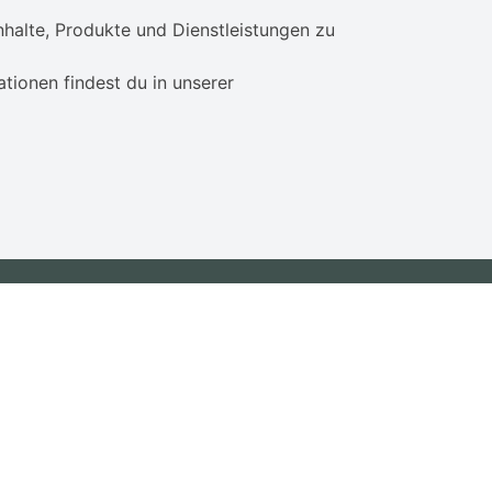
nhalte, Produkte und Dienstleistungen zu
tionen findest du in unserer
Useful Links
Mit Google Kunden erreichen
Welche Werbung passt zu mir
Über Uns